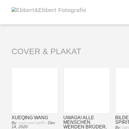
COVER & PLAKAT
XUEQING WANG
UWAGA! ALLE
BILDE
MENSCHEN
SPIRI
By:
caro und steffi
- Dec
WERDEN BRÜDER.
14, 2020
By:
caro